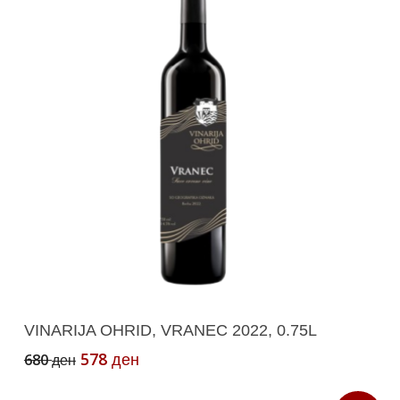
Додади Во Кошничка
VINARIJA OHRID, VRANEC 2022, 0.75L
Original
Current
578
680
ден
ден
price
price
was:
is: