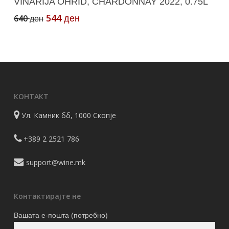
VINARIJA OHRID, CHARDONNAY 2022, 0.75L
Original
Current
544
640
ден
ден
price
price
was:
is:
640 ден.
544 ден.
КОНТАКТ
Ул. Камник бб, 1000 Скопје
+389 2 2521 786
support@wine.mk
Контактирајте не
Вашата е-пошта (потребно)