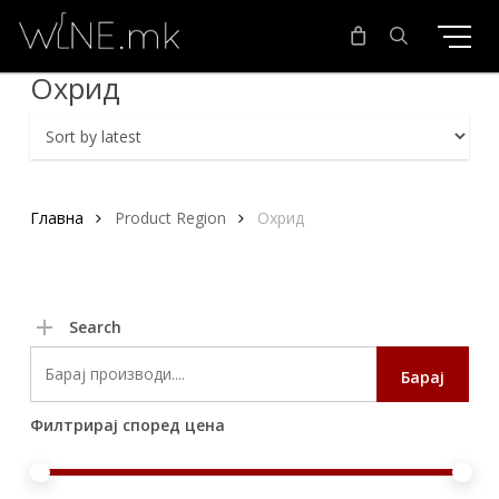
Skip
to
main
search
Охрид
content
Главна
Product Region
Охрид
Search
Search
Барај
for:
Филтрирај според цена