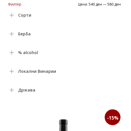
Min
Max
Филтер
Цена:
540 ден
—
580 ден
price
price
Сорти
Берба
% alcohol
Локални Винарии
Држава
-15%