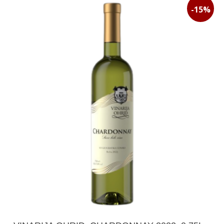
680 ден.
578 ден.
-15%
Додади Во Кошничка