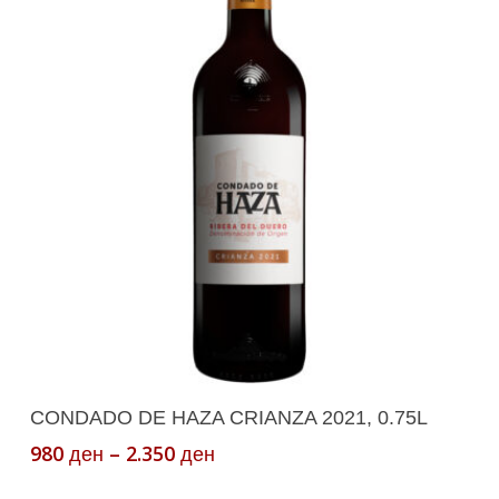
This
Select Options
CONDADO DE HAZA CRIANZA 2021, 0.75L
product
Price
980
–
2.350
ден
ден
has
range:
multiple