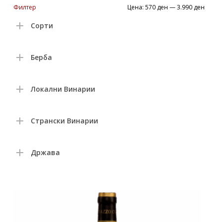
Min
Max
Филтер
Цена:
570 ден
—
3.990 ден
price
price
Сорти
Берба
Локални Винарии
Странски Винарии
Држава