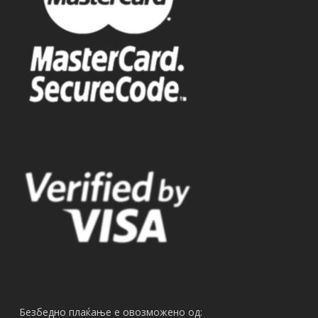
Безбедно плаќање е овозможено од: