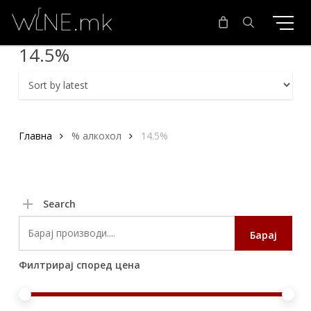
Skip
to
main
search
14.5%
content
Главна
% алкохол
14.5%
Search
Search
Барај
for:
Филтрирај според цена