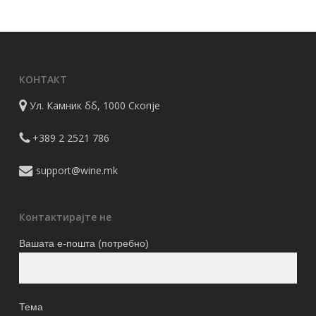
980 ден
variants.
through
The
2.350 ден
options
may
КОНТАКТ
be
chosen
Ул. Камник бб, 1000 Скопје
on
the
+389 2 2521 786
product
support@wine.mk
page
Контактирајте не
Вашата е-пошта (потребно)
Тема