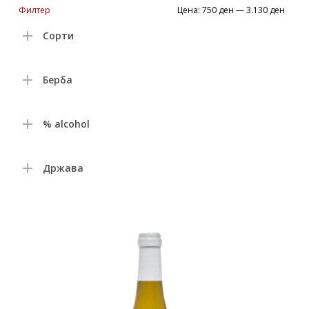
Min
Max
Филтер
Цена:
750 ден
—
3.130 ден
price
price
Сорти
Берба
% alcohol
Држава