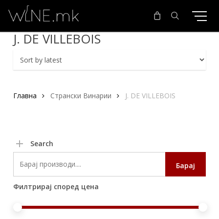
Skip
to
main
search
J. DE VILLEBOIS
content
Главна
Странски Винарии
J. DE VILLEBOIS
Search
Search
Барај
for:
Филтрирај според цена