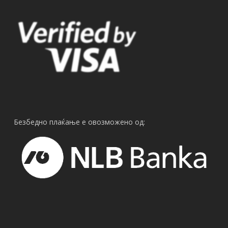
Безбедно плаќање е овозможено од: