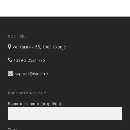
was:
is:
1.070 ден.
856 ден.
КОНТАКТ
Ул. Камник бб, 1000 Скопје
+389 2 2521 786
support@wine.mk
Контактирајте не
Вашата е-пошта (потребно)
Тема