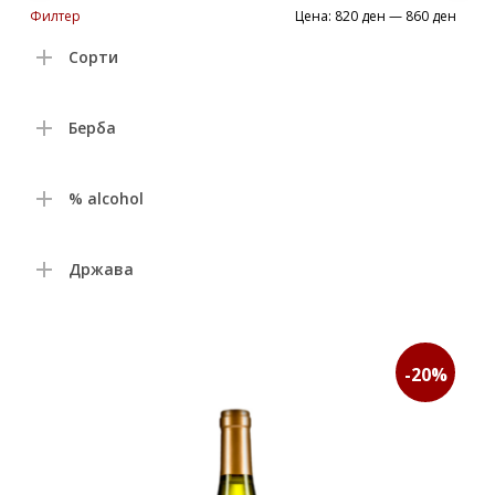
Min
Max
Филтер
Цена:
820 ден
—
860 ден
price
price
Сорти
Берба
% alcohol
Држава
-20%