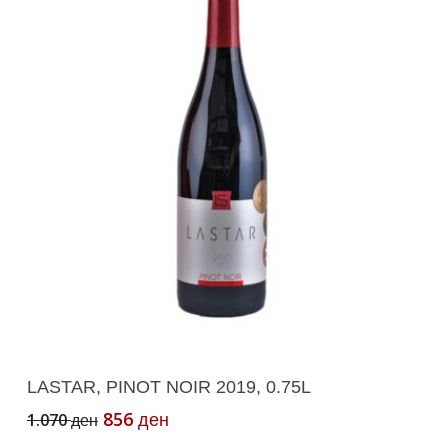
Додади Во Кошничка
LASTAR, PINOT NOIR 2019, 0.75L
Original
Current
856
1.070
ден
ден
price
price