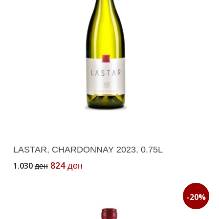
Додади Во Кошничка
LASTAR, CHARDONNAY 2023, 0.75L
Original
Current
824
1.030
ден
ден
price
price
was:
is:
1.030 ден.
824 ден.
-20%