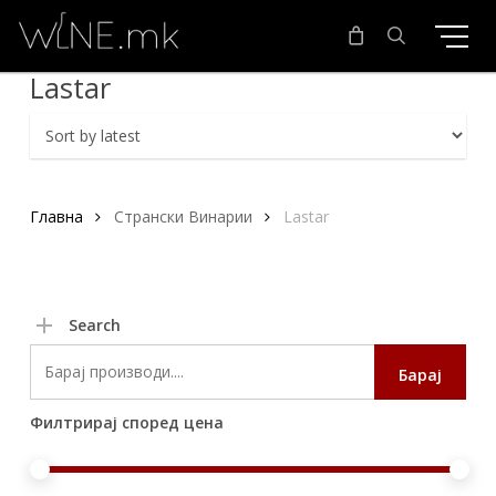
Skip
to
main
search
Lastar
content
Главна
Странски Винарии
Lastar
Search
Search
Барај
for:
Филтрирај според цена