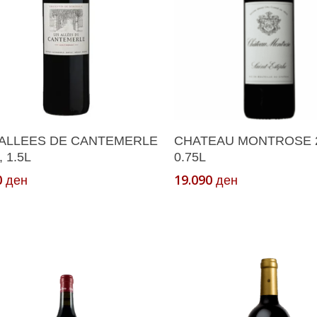
Додади Во Кошничка
Додади Во Кошнич
 ALLEES DE CANTEMERLE
CHATEAU MONTROSE 2
, 1.5L
0.75L
0
19.090
ден
ден