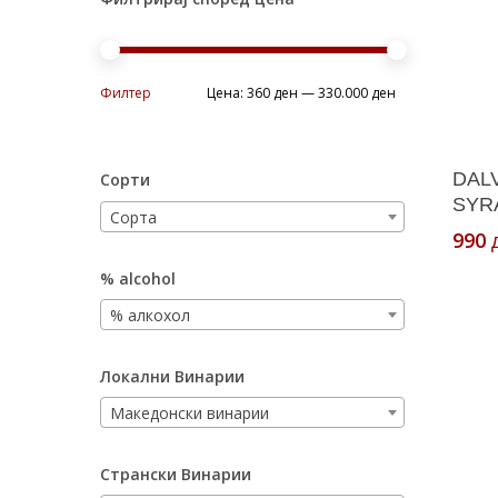
Min
Max
Филтер
Цена:
360 ден
—
330.000 ден
price
price
DALV
Сорти
SYRA
Сорта
990
% alcohol
% алкохол
Локални Винарии
Македонски винарии
Странски Винарии