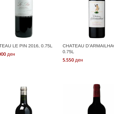
Додади Во Кошничка
Додади Во Кошнич
EAU LE PIN 2016, 0.75L
CHATEAU D’ARMAILHAC
0.75L
000
ден
5.550
ден