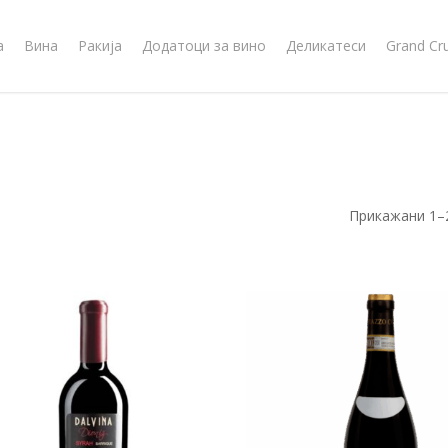
а
Вина
Ракија
Додатоци за вино
Деликатеси
Grand Cr
Прикажани 1–2