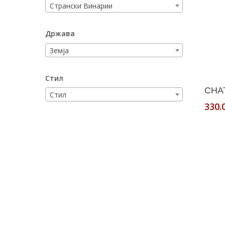
Странски Винарии
Држава
Земја
Стил
CHAT
Стил
330.