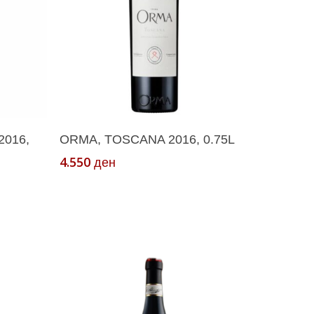
ка
Додади Во Кошничка
016,
ORMA, TOSCANA 2016, 0.75L
4.550
ден