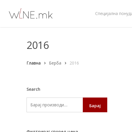
Skip
to
Специјална понуд
main
content
2016
Главна
Берба
2016
Search
Search
Барај
for:
Филтрирај според цена