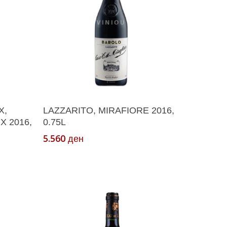
ка
Додади Во Кошничка
X,
LAZZARITO, MIRAFIORE 2016,
 2016,
0.75L
5.560
ден