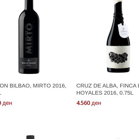
Додади Во Кошничка
Додади Во Кошнич
N BILBAO, MIRTO 2016,
CRUZ DE ALBA, FINCA
L
HOYALES 2016, 0.75L
0
4.560
ден
ден