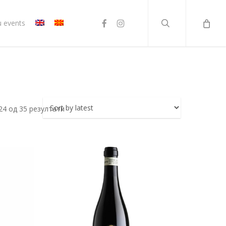
search
facebook
instagram
u events
Sorted
4 од 35 резултати
by
latest