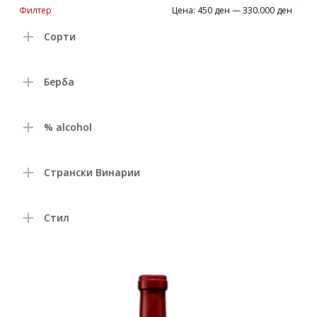
Min
Max
Филтер
Цена:
450 ден
—
330.000 ден
price
price
Сорти
Берба
% alcohol
Странски Винарии
Стил