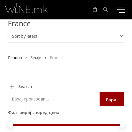
Skip
to
main
search
France
content
Главна
Земји
France
Search
Search
Барај
for:
Филтрирај според цена