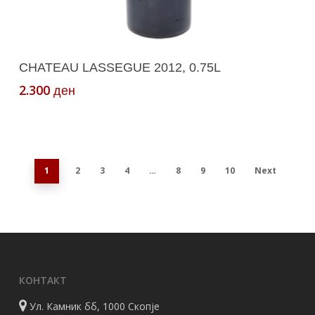
Додади Во Кошничка
CHATEAU LASSEGUE 2012, 0.75L
2.300
ден
1
2
3
4
…
8
9
10
Next
КОНТАКТ
Ул. Камник бб, 1000 Скопје