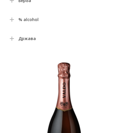
Берба
% alcohol
Држава