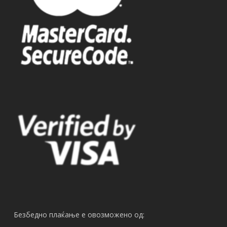
Безбедно плаќање е овозможено од: