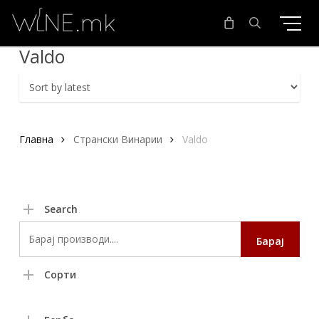
Skip
to
main
search
Valdo
content
Главна
Странски Винарии
Valdo
Search
Search
Барај
for:
Сорти