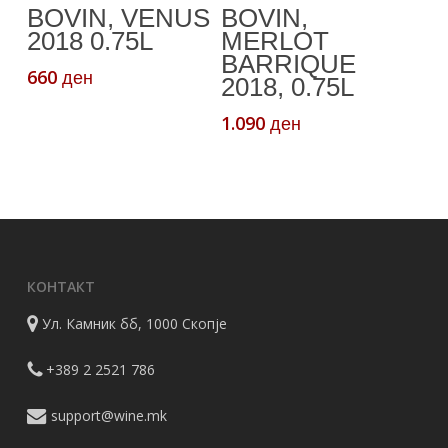
Додади Во
Додади Во
BOVIN, VENUS
BOVIN,
Кошничка
Кошничка
2018 0.75L
MERLOT
BARRIQUE
660
ден
2018, 0.75L
1.090
ден
КОНТАКТ
Ул. Камник бб, 1000 Скопје
+389 2 2521 786
support@wine.mk