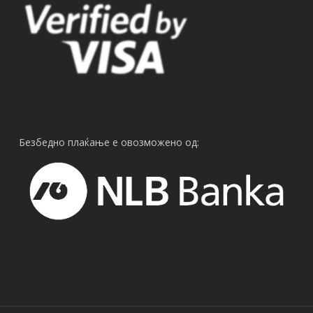
Безбедно плаќање е овозможено од: