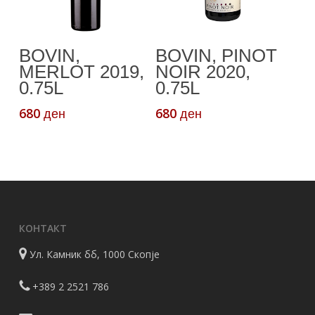
Додади Во
Додади Во
BOVIN,
BOVIN, PINOT
Кошничка
Кошничка
MERLOT 2019,
NOIR 2020,
0.75L
0.75L
680
680
ден
ден
КОНТАКТ
Ул. Камник бб, 1000 Скопје
+389 2 2521 786