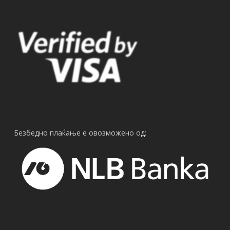
Безбедно плаќање е овозможено од: