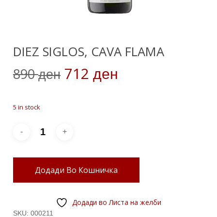
DIEZ SIGLOS, CAVA FLAMA
Original
Current
712
890
ден
ден
price
price
was:
is:
5 in stock
890 ден.
712 ден.
Додади Во Кошничка
Додади во Листа на желби
SKU:
000211