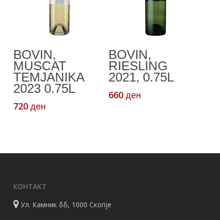
Додади Во
Додади Во
BOVIN,
BOVIN,
Кошничка
Кошничка
MUSCAT
RIESLING
TEMJANIKA
2021, 0.75L
2023 0.75L
660
ден
720
ден
КОНТАКТ
Ул. Камник бб, 1000 Скопје