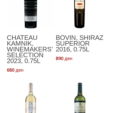
Додади Во
Додади Во
CHATEAU
BOVIN, SHIRAZ
Кошничка
Кошничка
KAMNIK,
SUPERIOR
WINEMAKERS’
2016, 0.75L
SELECTION
890
ден
2023, 0.75L
680
ден