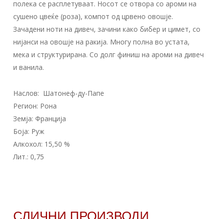
полека се расплетуваат. Носот се отвора со ароми на
сушено цвеќе (роза), компот од црвено овошје.
Зачадени ноти на дивеч, зачини како бибер и цимет, со
нијанси на овошје на ракија. Многу полна во устата,
мека и структурирана. Со долг финиш на ароми на дивеч
и ванила.
Наслов: Шатонеф-ду-Папе
Регион: Рона
Земја: Франција
Боја: Руж
Алкохол: 15,50 %
Лит.: 0,75
СЛИЧНИ ПРОИЗВОДИ