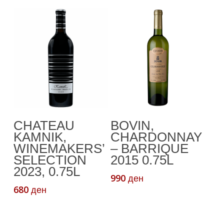
be
1.320 ден
chosen
through
3.490 ден
on
the
product
page
Read More
Додади Во
CHATEAU
BOVIN,
Кошничка
KAMNIK,
CHARDONNAY
WINEMAKERS’
– BARRIQUE
SELECTION
2015 0.75L
2023, 0.75L
990
ден
680
ден