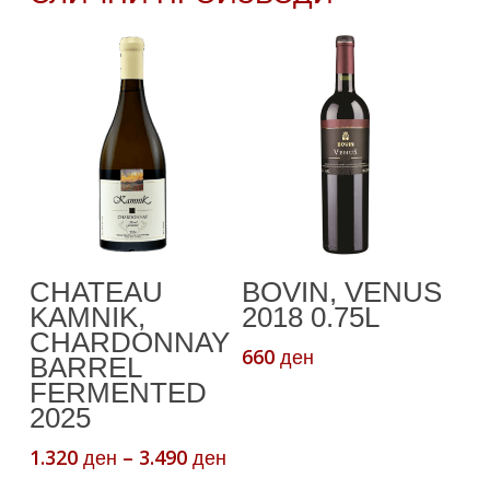
This
Select Options
Додади Во
CHATEAU
BOVIN, VENUS
product
Кошничка
KAMNIK,
2018 0.75L
has
CHARDONNAY
multiple
660
ден
BARREL
variants.
FERMENTED
The
2025
options
Price
1.320
–
3.490
ден
ден
may
range: