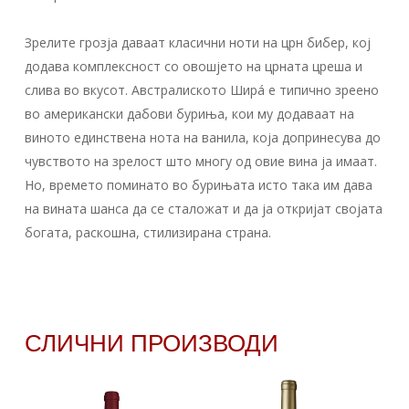
Зрелите грозја даваат класични ноти на црн бибер, кој
додава комплексност со овошјето на црната цреша и
слива во вкусот. Австралиското Ширá е типично зреено
во американски дабови буриња, кои му додаваат на
виното единствена нота на ванила, која допринесува до
чувството на зрелост што многу од овие вина ја имаат.
Но, времето поминато во бурињата исто така им дава
на вината шанса да се сталожат и да ја откријат својата
богата, раскошна, стилизирана страна.
СЛИЧНИ ПРОИЗВОДИ