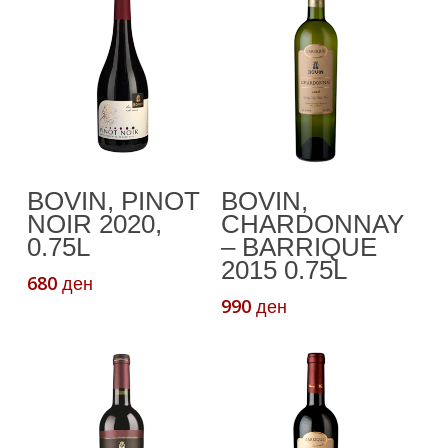
Read More
Додади Во
BOVIN, PINOT
BOVIN,
Кошничка
NOIR 2020,
CHARDONNAY
0.75L
– BARRIQUE
2015 0.75L
680
ден
990
ден