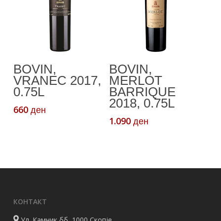
Додади Во
Додади Во
BOVIN,
BOVIN,
Кошничка
Кошничка
VRANEC 2017,
MERLOT
0.75L
BARRIQUE
2018, 0.75L
660
ден
1.090
ден
КОНТАКТ
Ул. Камник бб, 1000 Скопје