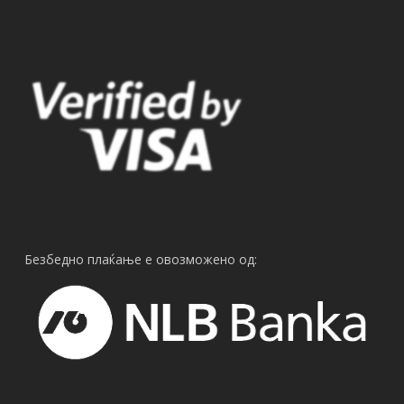
Безбедно плаќање е овозможено од: