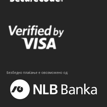
Безбедно плаќање е овозможено од: