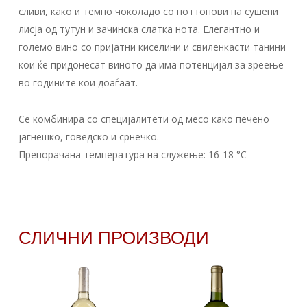
сливи, како и темно чоколадо со поттонови на сушени
лисја од тутун и зачинска слатка нота. Елегантно и
големо вино со пријатни киселини и свиленкасти танини
кои ќе придонесат виното да има потенцијал за зреење
во годините кои доаѓаат.
Се комбинира со специјалитети од месо како печено
јагнешко, говедско и срнечко.
Препорачана температура на служење: 16-18 °С
СЛИЧНИ ПРОИЗВОДИ