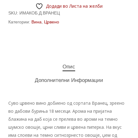
Додади во Листа на желби
SKU:
ИМАКОБ.Д.ВРАНЕЦ
Категории:
Вина
,
Црвено
Опис
Дополнителни Информации
Суво црвено вино добиено од сортата Вранец, зреено
во дабови буриња 18 месеци. Арома на пријатна
блажина на даб која се прелева во ароми на темно
шумско овошје, црни сливи и црвена пиперка. На вкус
има слоеви на темно ситнозрнесто овошје, џем од