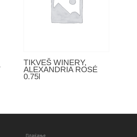
Read More
а
TIKVEŠ WINERY,
ALEXANDRIA ROSÉ
Y
0.75l
Плаќање