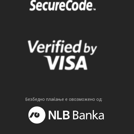
Безбедно плаќање е овозможено од: