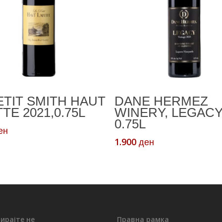
Додади Во Кошничка
Додади Во Кошничк
ETIT SMITH HAUT
DANE HERMEZ
TTE 2021,0.75L
WINERY, LEGAC
0.75L
ен
1.900
ден
ирајте не
Правна рамка