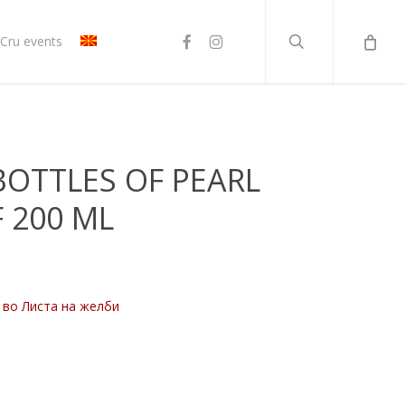
search
facebook
instagram
Cru events
BOTTLES OF PEARL
 200 ML
 во Листа на желби