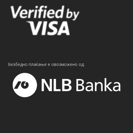
Безбедно плаќање е овозможено од: