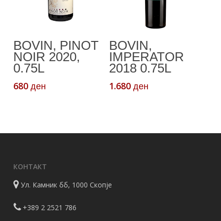
Додади Во
Додади Во
BOVIN, PINOT
BOVIN,
Кошничка
Кошничка
NOIR 2020,
IMPERATOR
0.75L
2018 0.75L
680
1.680
ден
ден
КОНТАКТ
Ул. Камник бб, 1000 Скопје
+389 2 2521 786