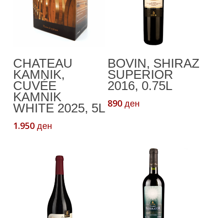
Додади Во
Додади Во
CHATEAU
BOVIN, SHIRAZ
Кошничка
Кошничка
KAMNIK,
SUPERIOR
CUVÉE
2016, 0.75L
KAMNIK
890
ден
WHITE 2025, 5L
1.950
ден