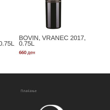
а
Додади Во Кошничка
BOVIN, VRANEC 2017,
0.75L
0.75L
660
ден
Плаќање