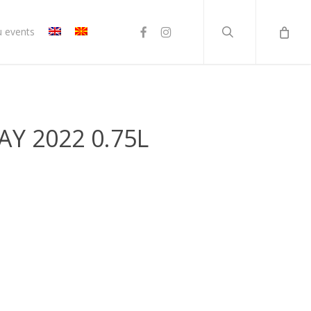
search
facebook
instagram
u events
Y 2022 0.75L