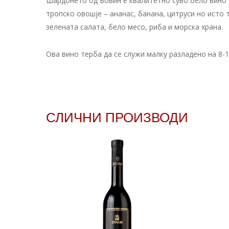
Шардонето од Бовин е квалитетно суво бело вино с
тропско овошје – ананас, банана, цитруси но исто 
зелената салата, бело месо, риба и морска храна.
Ова вино терба да се служи малку разладено на 8-1
СЛИЧНИ ПРОИЗВОДИ