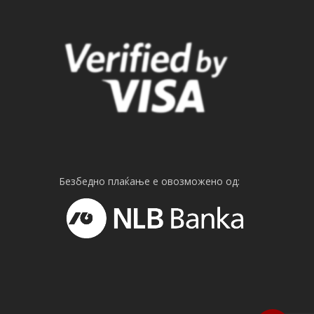
Безбедно плаќање е овозможено од: