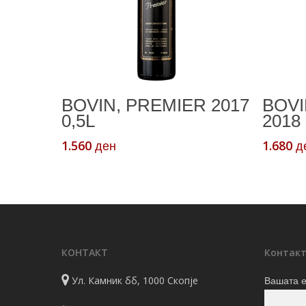
Додади Во Кошничка
BOVIN, PREMIER 2017
BOVI
0,5L
2018 
1.560
1.680
ден
д
КОНТАКТ
Контакт
Ул. Камник бб, 1000 Скопје
Вашата е