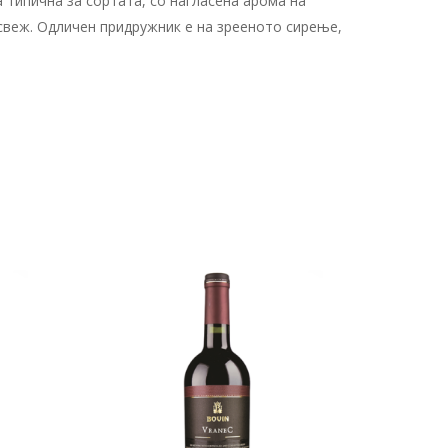
 типична за сортата, со нагласена арома на
и свеж. Одличен придружник е на зрееното сирење,