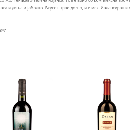
о жолтеникаво-зелена нијанса. Тоа е вино со комплексна арома
така и диња и јаболко. Вкусот трае долго, и е мек, балансиран 
0ºC.