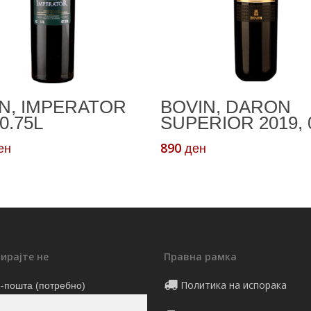
Додади Во Кошничка
Додади Во Кошничк
N, IMPERATOR
BOVIN, DARON
0.75L
SUPERIOR 2019, 
890
ен
ден
ирајте не
Правна рамка
Политика на испорака
-пошта (потребно)