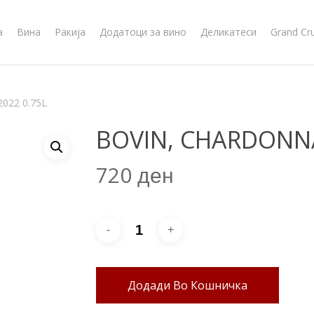
а
Вина
Ракија
Додатоци за вино
Деликатеси
Grand Cr
022 0.75L
BOVIN, CHARDONNA
720
ден
Додади Во Кошничка