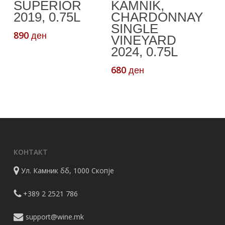
SUPERIOR
KAMNIK,
2019, 0.75L
CHARDONNAY
SINGLE
890
ден
VINEYARD
2024, 0.75L
680
ден
КОНТАКТ
Ул. Камник бб, 1000 Скопје
+389 2 2521 786
support@wine.mk