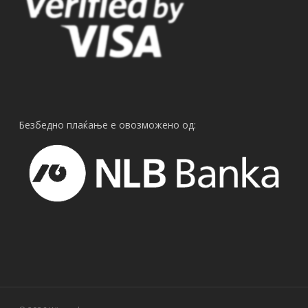
Безбедно плаќање е овозможено од: