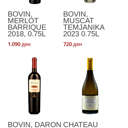
Додади Во
Додади Во
BOVIN,
BOVIN,
Кошничка
Кошничка
MERLOT
MUSCAT
BARRIQUE
TEMJANIKA
2018, 0.75L
2023 0.75L
1.090
720
ден
ден
Додади Во
Додади Во
BOVIN, DARON
CHATEAU
Кошничка
Кошничка