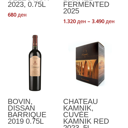
variants.
2023, 0.75L
FERMENTED
The
2025
680
ден
options
Price
1.320
–
3.490
ден
ден
may
range
be
1.320
chosen
thro
3.490
on
the
product
page
Додади Во
Додади Во
BOVIN,
CHATEAU
Кошничка
Кошничка
DISSAN
KAMNIK,
BARRIQUE
CUVÉE
2019 0.75L
KAMNIK RED
2023, 5L