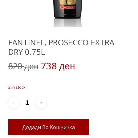
FANTINEL, PROSECCO EXTRA
DRY 0.75L
Original
Current
738
820
ден
ден
price
price
was:
is:
2 in stock
820 ден.
738 ден.
Додади Во Кошничка