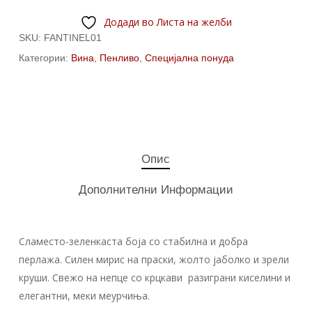
Додади во Листа на желби
SKU:
FANTINEL01
Категории:
Вина
,
Пенливо
,
Специјална понуда
Опис
Дополнителни Информации
Сламесто-зеленкаста боја со стабилна и добра
перлажа. Силен мирис на праски, жолто јаболко и зрели
круши. Свежо на непце со крцкави разиграни киселини и
елегантни, меки меурчиња.