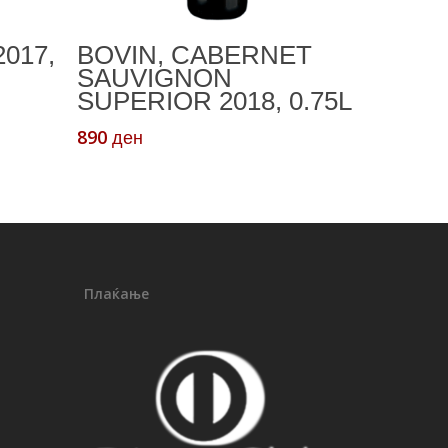
а
Додади Во Кошничка
017,
BOVIN, CABERNET
SAUVIGNON
SUPERIOR 2018, 0.75L
890
ден
Плаќање