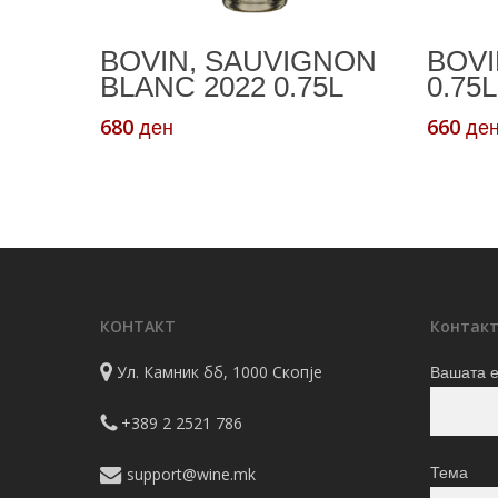
Read More
BOVIN, SAUVIGNON
BOVI
BLANC 2022 0.75L
0.75L
680
660
ден
де
КОНТАКТ
Контакт
Ул. Камник бб, 1000 Скопје
Вашата е
+389 2 2521 786
support@wine.mk
Тема