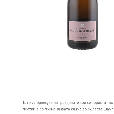
Што се однесува на гроздовите кои се користат во
постигне со променливата клима во областа Шампањ