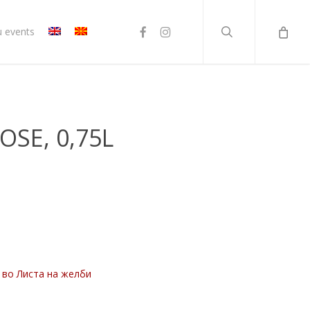
search
facebook
instagram
u events
OSE, 0,75L
 во Листа на желби