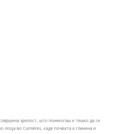
совршена зрелост, што понекогаш е тешко да се
 лозја во Cumières, каде почвата е глинена и