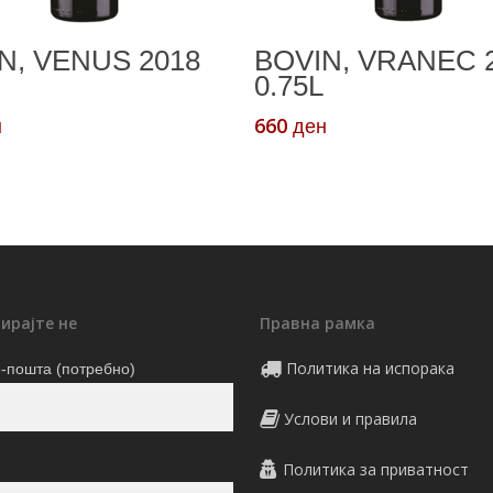
Додади Во Кошничка
Додади Во Кошничк
N, VENUS 2018
BOVIN, VRANEC 2
0.75L
660
н
ден
ирајте не
Правна рамка
Политика на испорака
-пошта (потребно)
Услови и правила
Политика за приватност