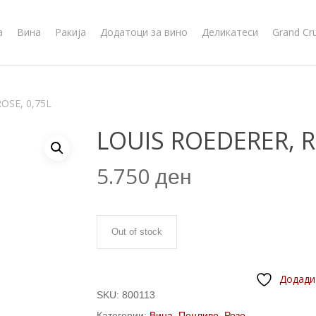
а
Вина
Ракија
Додатоци за вино
Деликатеси
Grand Cr
OSE, 0,75L
LOUIS ROEDERER, R
5.750
ден
Out of stock
Додади
SKU:
800113
Категории:
Вина
,
Пенливо
,
Розе