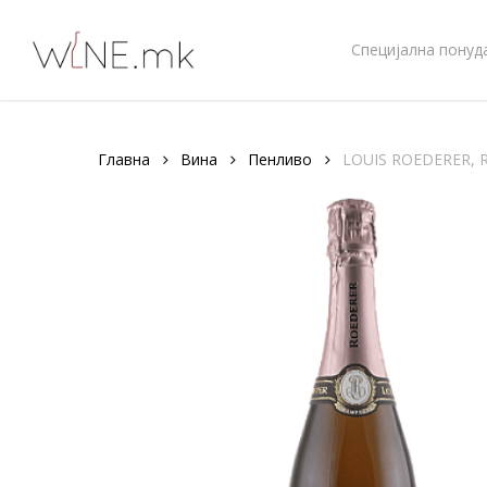
Skip
to
Специјална понуд
main
content
Главна
Вина
Пенливо
LOUIS ROEDERER, R