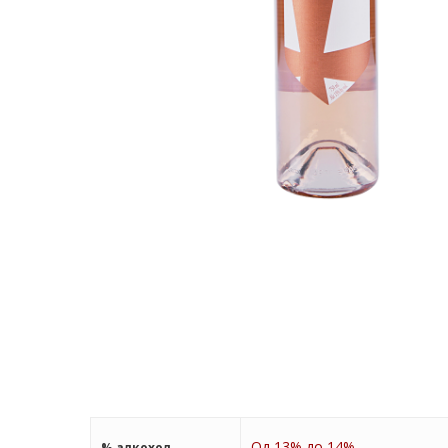
Од 13% до 14%
% алкохол