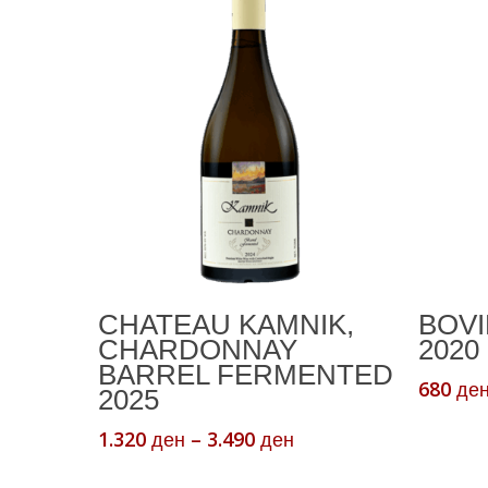
This
Select Options
CHATEAU KAMNIK,
BOVI
product
CHARDONNAY
2020 
has
BARREL FERMENTED
multiple
680
де
2025
variants.
Price
1.320
–
3.490
ден
ден
The
range:
options
1.320 ден