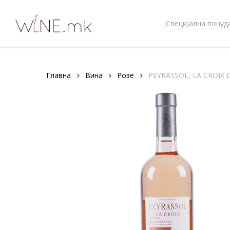
Skip
to
Специјална понуд
main
content
Главна
Вина
Розе
PEYRASSOL, LA CROIX D