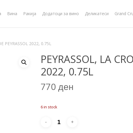
а
Вина
Ракија
Додатоци за вино
Деликатеси
Grand Cr
E PEYRASSOL 2022, 0.75L
PEYRASSOL, LA CRO
2022, 0.75L
770
ден
6 in stock