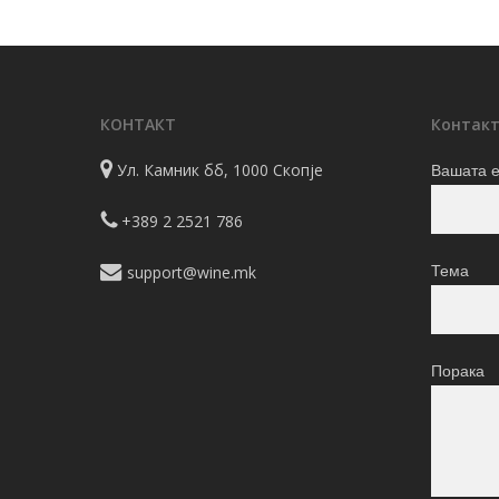
may
through
be
3.490 ден
chosen
on
КОНТАКТ
Контакт
the
product
Ул. Камник бб, 1000 Скопје
Вашата е
page
+389 2 2521 786
support@wine.mk
Тема
Порака