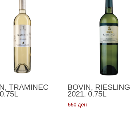
Додади Во Кошничка
Додади Во Кошничк
N, TRAMINEC
BOVIN, RIESLING
0.75L
2021, 0.75L
660
н
ден