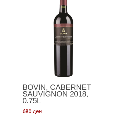
а
Додади Во Кошничка
BOVIN, CABERNET
SAUVIGNON 2018,
0.75L
680
ден