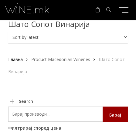
Skip
to
main
search
Шато Сопот Винарија
content
Главна
Product Macedonian Wineries
Шато Сопот
Винарија
Search
Search
Барај
for:
Филтрирај според цена