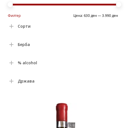
Min
Max
Филтер
Цена:
630 ден
—
3.990 ден
price
price
Сорти
Берба
% alcohol
Држава