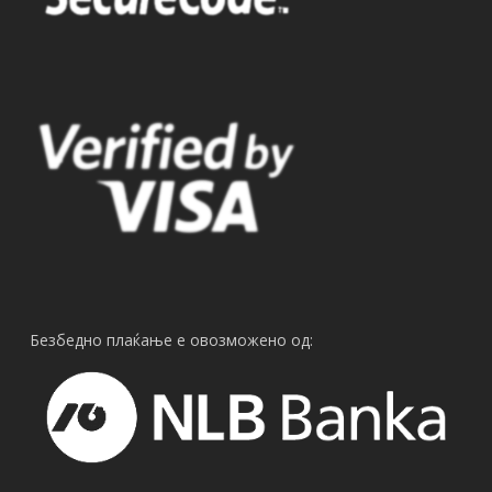
Безбедно плаќање е овозможено од: