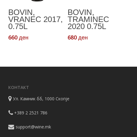
Додади Во
Додади Во
BOVIN,
BOVIN,
Кошничка
Кошничка
VRANEC 2017,
TRAMINEC
0.75L
2020 0.75L
660
680
ден
ден
КОНТАКТ
Ул. Камник бб, 1000 Скопје
+389 2 2521 786
support@wine.mk