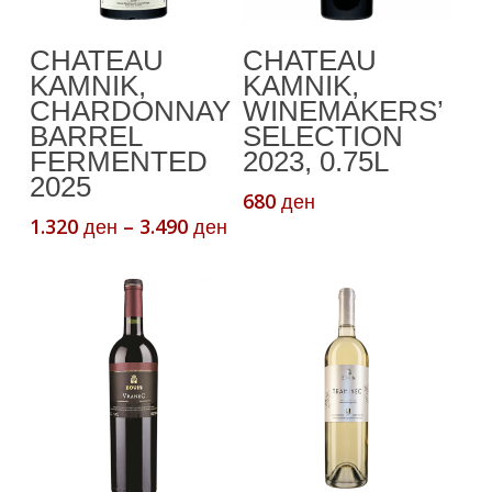
This
Select Options
Додади Во
CHATEAU
CHATEAU
product
Кошничка
KAMNIK,
KAMNIK,
has
CHARDONNAY
WINEMAKERS’
multiple
BARREL
SELECTION
variants.
FERMENTED
2023, 0.75L
The
2025
680
ден
options
Price
1.320
–
3.490
ден
ден
may
range:
be
1.320 ден
chosen
through
3.490 ден
on
the
product
page