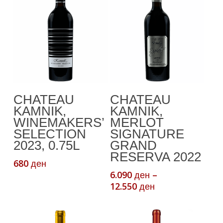
This
Select Options
Додади Во
CHATEAU
CHATEAU
product
Кошничка
KAMNIK,
KAMNIK,
has
WINEMAKERS’
MERLOT
multiple
SELECTION
SIGNATURE
variants.
2023, 0.75L
GRAND
The
RESERVA 2022
680
ден
options
6.090
–
ден
may
Price
12.550
ден
be
range:
chosen
6.090 ден
through
on