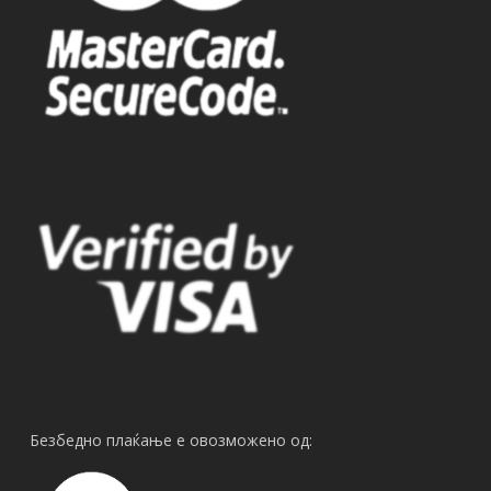
Безбедно плаќање е овозможено од: