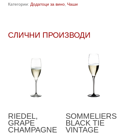
Категории:
Додатоци за вино
,
Чаши
СЛИЧНИ ПРОИЗВОДИ
Додади Во
Додади Во
RIEDEL,
SOMMELIERS
Кошничка
Кошничка
GRAPE
BLACK TIE
CHAMPAGNE
VINTAGE