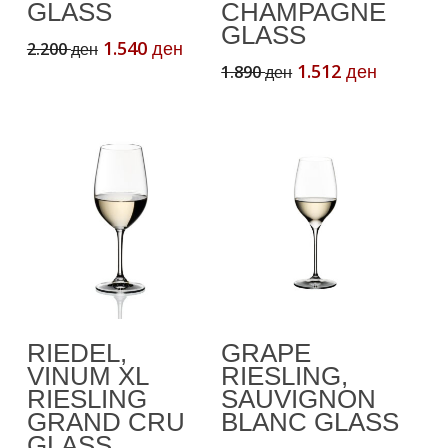
GLASS
CHAMPAGNE
GLASS
Original
Current
1.540
2.200
ден
ден
price
price
Original
Current
1.512
1.890
ден
ден
was:
is:
price
price
2.200 ден.
1.540 ден.
was:
is:
1.890 ден.
1.512 де
Read More
Додади Во
RIEDEL,
GRAPE
Кошничка
VINUM XL
RIESLING,
RIESLING
SAUVIGNON
GRAND CRU
BLANC GLASS
GLASS