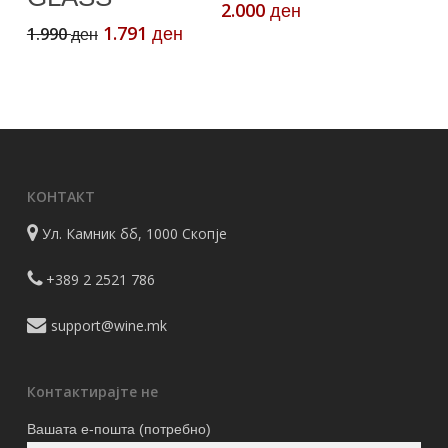
2.000
ден
Original
Current
1.791
1.990
ден
ден
price
price
was:
is:
1.990 ден.
1.791 ден.
КОНТАКТ
Ул. Камник бб, 1000 Скопје
+389 2 2521 786
support@wine.mk
Контактирајте не
Вашата е-пошта (потребно)