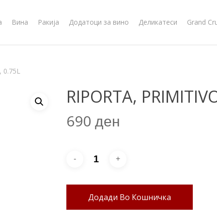
а
Вина
Ракија
Додатоци за вино
Деликатеси
Grand Cr
 0.75L
RIPORTA, PRIMITIVO
690
ден
Додади Во Кошничка