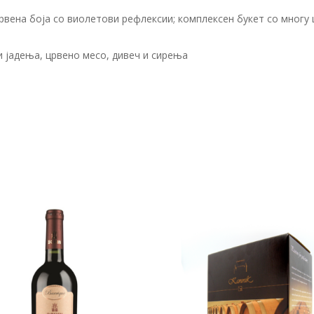
на боја со виолетови рефлексии; комплексен букет со многу ц
 јадења, црвено месо, дивеч и сирења