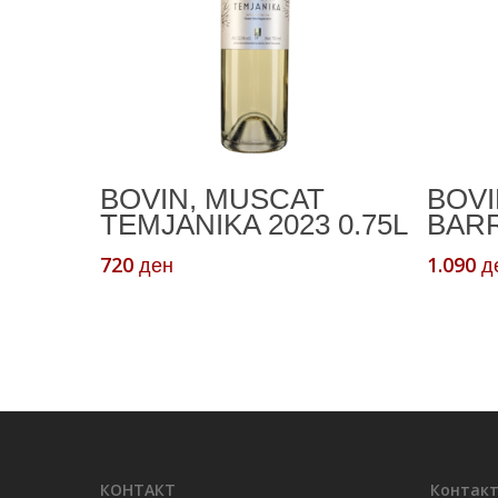
Додади Во Кошничка
BOVIN, MUSCAT
BOVI
TEMJANIKA 2023 0.75L
BARR
720
1.090
ден
д
КОНТАКТ
Контакт