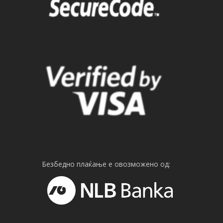
Безбедно плаќање е овозможено од: