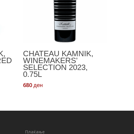
а
Додади Во Кошничка
K,
CHATEAU KAMNIK,
RED
WINEMAKERS’
SELECTION 2023,
0.75L
680
ден
Плаќање