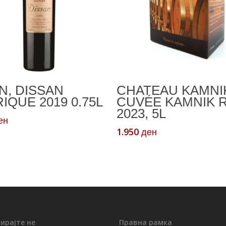
Додади Во Кошничка
Додади Во Кошничк
N, DISSAN
CHATEAU KAMNI
IQUE 2019 0.75L
CUVÉE KAMNIK 
2023, 5L
ен
1.950
ден
ирајте не
Правна рамка