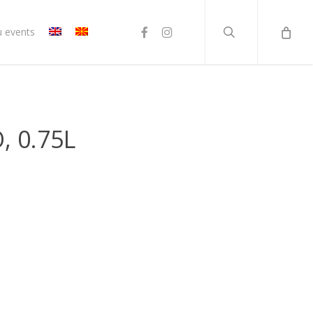
search
facebook
instagram
u events
, 0.75L