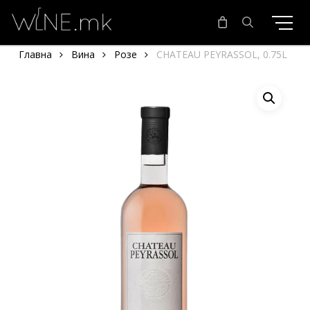
Skip
to
main
search
Главна
Вина
Розе
CHATEAU PEYRASSOL, 0.75L
content