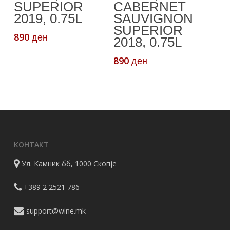
Кошничка
Кошничка
SUPERIOR
CABERNET
2019, 0.75L
SAUVIGNON
SUPERIOR
890
ден
2018, 0.75L
890
ден
КОНТАКТ
Ул. Камник бб, 1000 Скопје
+389 2 2521 786
support@wine.mk