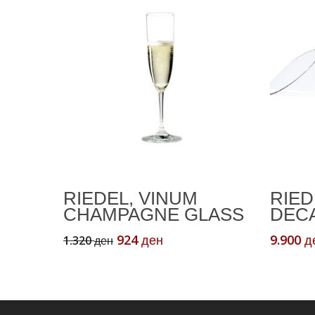
Додади Во Кошничка
RIEDEL, VINUM
RIED
CHAMPAGNE GLASS
DEC
Original
Current
924
9.900
1.320
ден
д
ден
price
price
was:
is:
1.320 ден.
924 ден.