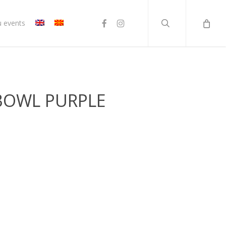
search
facebook
instagram
u events
 BOWL PURPLE
ent
ден.