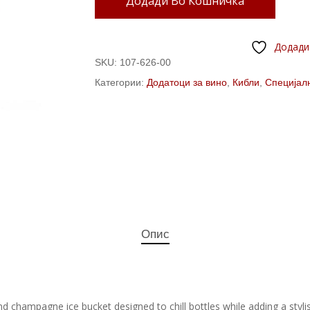
Додади Во Кошничка
Додади
SKU:
107-626-00
Категории:
Додатоци за вино
,
Кибли
,
Специјал
Опис
d champagne ice bucket designed to chill bottles while adding a styli