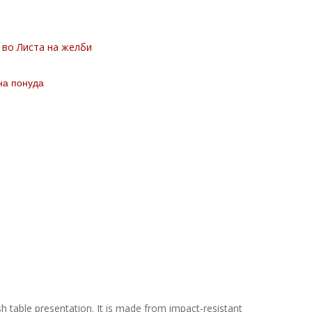
 во Листа на желби
на понуда
sh table presentation. It is made from impact-resistant