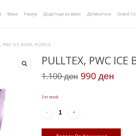
а
Вина
Ракија
Додатоци за вино
Деликатеси
Grand Cr
, PWC ICE BOWL PURPLE
PULLTEX, PWC ICE
Original
Curr
990
1.100
ден
ден
price
price
was:
is:
3 in stock
1.100 ден.
990 