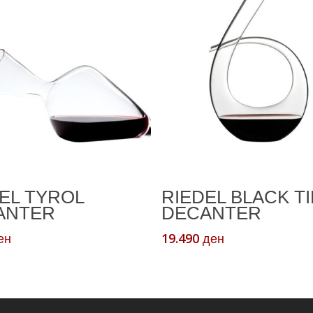
Read More
Додади Во Кошничк
EL TYROL
RIEDEL BLACK TI
ANTER
DECANTER
19.490
ен
ден