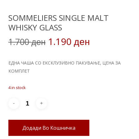
SOMMELIERS SINGLE MALT
WHISKY GLASS
Original
Current
1.190
1.700
ден
ден
price
price
was:
is:
ЕДНА ЧАША СО ЕКСКЛУЗИВНО ПАКУВАЊЕ, ЦЕНА ЗА
1.700 ден.
1.190 ден.
КОМПЛЕТ
4 in stock
Додади Во Кошничка