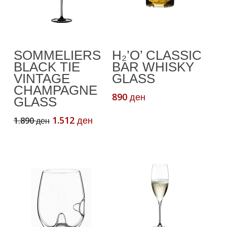
Додади Во
Додади Во
SOMMELIERS
H₂’O’ CLASSIC
Кошничка
Кошничка
BLACK TIE
BAR WHISKY
VINTAGE
GLASS
CHAMPAGNE
890
ден
GLASS
Original
Current
1.512
1.890
ден
ден
price
price
was:
is:
1.890 ден.
1.512 ден.