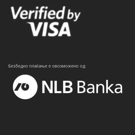
Безбедно плаќање е овозможено од: