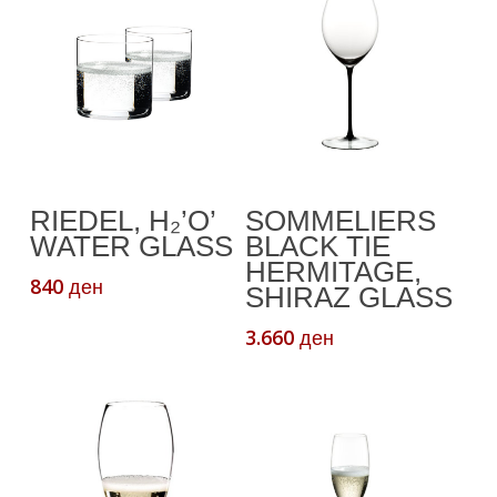
Read More
Додади Во
RIEDEL, H₂’O’
SOMMELIERS
Кошничка
WATER GLASS
BLACK TIE
HERMITAGE,
840
ден
SHIRAZ GLASS
3.660
ден