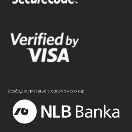
Безбедно плаќање е овозможено од: