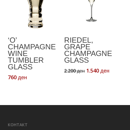
Read More
Додади Во
‘O’
RIEDEL,
Кошничка
CHAMPAGNE
GRAPE
WINE
CHAMPAGNE
TUMBLER
GLASS
GLASS
Original
Current
1.540
2.200
ден
ден
price
price
760
ден
was:
is:
2.200 ден.
1.540 де
КОНТАКТ