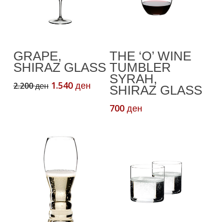
Read More
Додади Во
GRAPE,
THE ‘O’ WINE
Кошничка
SHIRAZ GLASS
TUMBLER
SYRAH,
Original
Current
1.540
2.200
ден
ден
SHIRAZ GLASS
price
price
was:
is:
700
ден
2.200 ден.
1.540 ден.