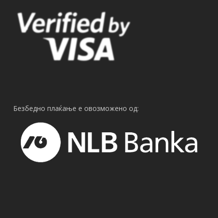
Безбедно плаќање е овозможено од: