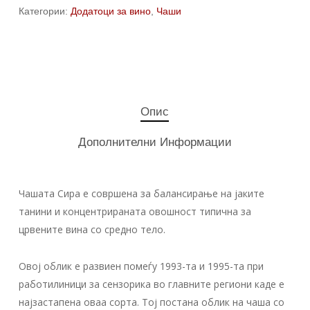
Категории:
Додатоци за вино
,
Чаши
Опис
Дополнителни Информации
Чашата Сира е совршена за балансирање на јаките
танини и концентрираната овошност типична за
црвените вина со средно тело.
Овој облик е развиен помеѓу 1993-та и 1995-та при
работилиници за сензорика во главните региони каде е
најзастапена оваа сорта. Тој постана облик на чаша со