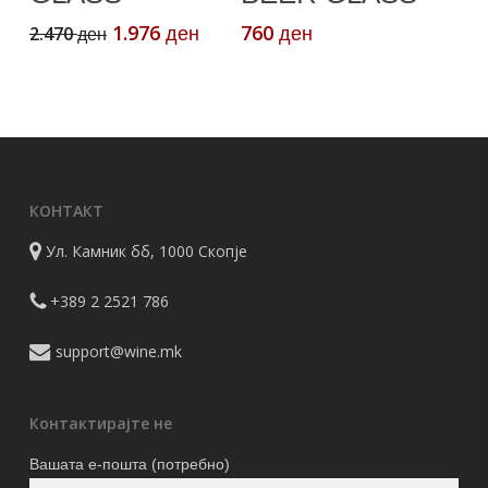
Original
Current
1.976
760
2.470
ден
ден
ден
price
price
was:
is:
2.470 ден.
1.976 ден.
КОНТАКТ
Ул. Камник бб, 1000 Скопје
+389 2 2521 786
support@wine.mk
Контактирајте не
Вашата е-пошта (потребно)