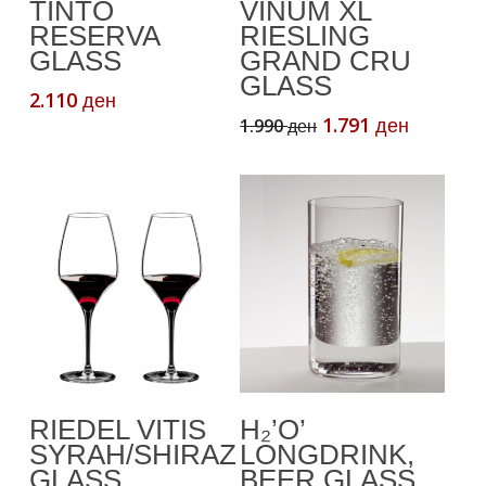
TINTO
VINUM XL
RESERVA
RIESLING
GLASS
GRAND CRU
GLASS
2.110
ден
Original
Current
1.791
1.990
ден
ден
price
price
was:
is:
1.990 ден.
1.791 де
Read More
Додади Во
RIEDEL VITIS
H₂’O’
Кошничка
SYRAH/SHIRAZ
LONGDRINK,
GLASS
BEER GLASS