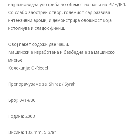
најразновидна употреба во обемот на чаши на РИЕДЕЛ.
Со слабо заострен отвор, големиот сад развива
интензивни ароми, и демонстрира овошност која
исполнува и сладок финиш.
Овој пакет содржи две чаши.
Машински е изработена и безбедна е за машинско
миење
Колекција: O-Riedel
Препорачуваме за: Shiraz / Syrah
Број: 0414/30
Година: 2003
Висина: 132 mm, 5-3/8″