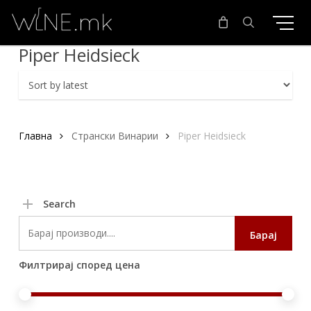
Skip
to
main
search
Piper Heidsieck
content
Главна
Странски Винарии
Piper Heidsieck
Search
Search
Барај
for:
Филтрирај според цена