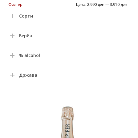
Min
Max
Филтер
Цена:
2.990 ден
—
3.910 ден
price
price
Сорти
Берба
% alcohol
Држава