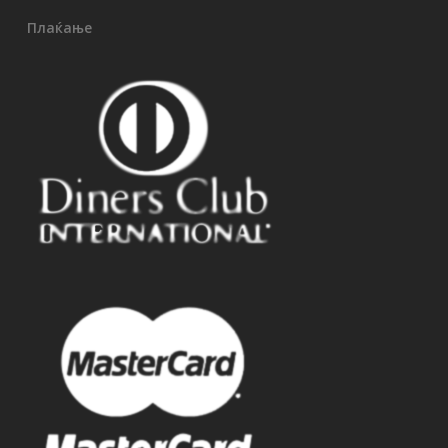
Плаќање