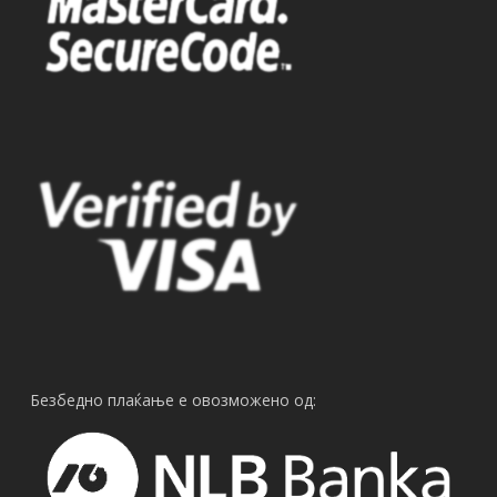
Безбедно плаќање е овозможено од: